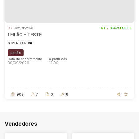
COD.
402 / 38/2026
ABERTO PARA LANCES
LEILÃO - TESTE
SOMENTE ONLINE
Leilão
Data do encerramento
A partir das
30/09/2026
12:00
Data do encerramento
A partir das
30/09/2026
12:00
902
7
0
8
Vendedores