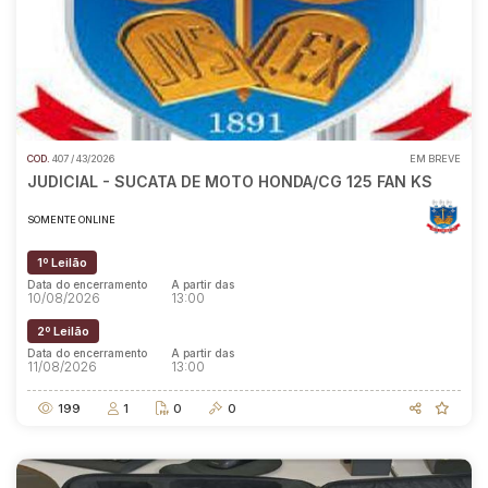
COD.
407 / 43/2026
EM BREVE
JUDICIAL - SUCATA DE MOTO HONDA/CG 125 FAN KS
SOMENTE ONLINE
1º Leilão
Data do encerramento
A partir das
10/08/2026
13:00
2º Leilão
Data do encerramento
A partir das
11/08/2026
13:00
199
1
0
0