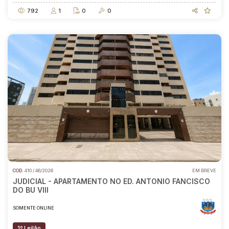
792
1
0
0
COD.
410 / 46/2026
EM BREVE
JUDICIAL - APARTAMENTO NO ED. ANTONIO FANCISCO
DO BU VIII
SOMENTE ONLINE
1º Leilão