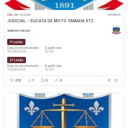
COD.
406 / 42/2026
EM BREVE
Pesquisar
JUDICIAL - SUCATA DE MOTO YAMAHA XTZ
SOMENTE ONLINE
1º Leilão
Data do encerramento
A partir das
10/08/2026
12:00
2º Leilão
Data do encerramento
A partir das
11/08/2026
12:00
232
1
0
0