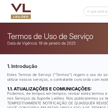
Busca por palavra-chave
Categoria
Termos de Uso de Serviço
Data de Vigência: 19 de janeiro de 2025
Bairro
Comitente
1. Introdução
Estes Termos de Serviço (“Termos”) regem o uso do soft
utilizar nossos serviços, o contratante concorda com es
1.1. ATUALIZAÇÕES E COMUNICAÇÕES:
Podemos, de tempos em tempos, revisar estes termos e co
nos Serviços da Suporte Leilões. Nós publicaremos os
TEMPESTIVAMENTE NOTIFICAÇÃO DE QUAISQUER REVISÕ
VOCÊ CONCORDA EM ESTAR VINCULADO AOS TERMOS REVIS