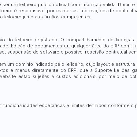
ve ser um leiloeiro público oficial com inscrição válida. Dura
loeiro é responsável por manter as informações de conta atua
o leiloeiro junto aos órgãos competentes.
o do leiloeiro registrado. O compartilhamento de licenças en
laridade. Edição de documentos ou qualquer área do ERP com i
 uso, suspensão do software e possível rescisão contratual s
em um domínio indicado pelo leiloeiro, cujo layout e estrutur
xtos e menus diretamente do ERP, que a Suporte Leilões gar
 website estão sujeitas a custos adicionais, por meio de 
funcionalidades específicas e limites definidos conforme o p