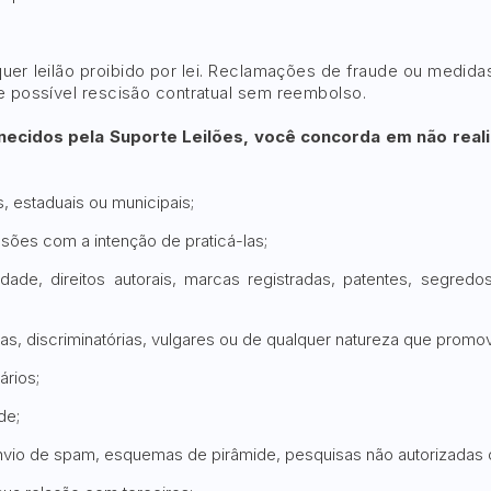
quer leilão proibido por lei. Reclamações de fraude ou medidas
e possível rescisão contratual sem reembolso.
fornecidos pela Suporte Leilões, você concorda em não rea
s, estaduais ou municipais;
ussões com a intenção de praticá-las;
icidade, direitos autorais, marcas registradas, patentes, segre
s, discriminatórias, vulgares ou de qualquer natureza que promova
ários;
de;
 envio de spam, esquemas de pirâmide, pesquisas não autorizadas o