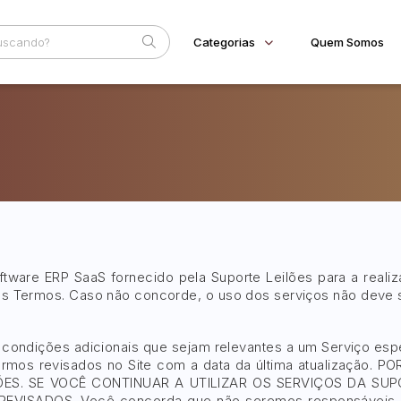
Categorias
Quem Somos
Diversos
Home
Subcategoria
Esta
Bens diversos
Eventos
Imóveis
Fale Conosco
Apartamentos
Faixa
Veículos
Motos
Judiciais
Extrajudiciais
R$
ware ERP SaaS fornecido pela Suporte Leilões para a realiz
tes Termos. Caso não concorde, o uso dos serviços não deve s
ndições adicionais que sejam relevantes a um Serviço especí
 termos revisados no Site com a data da última atualizaçã
ES. SE VOCÊ CONTINUAR A UTILIZAR OS SERVIÇOS DA SUP
ADOS. Você concorda que não seremos responsáveis pera