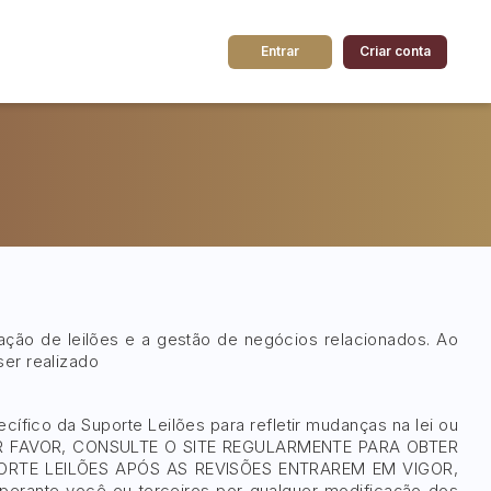
Entrar
Criar conta
dos
Cidade
 de valor
até
R$
Pesquisar
ação de leilões e a gestão de negócios relacionados. Ao
er realizado
fico da Suporte Leilões para refletir mudanças na lei ou
o. POR FAVOR, CONSULTE O SITE REGULARMENTE PARA OBTER
ORTE LEILÕES APÓS AS REVISÕES ENTRAREM EM VIGOR,
nte você ou terceiros por qualquer modificação dos